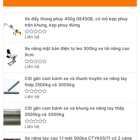
Xe đẩy thùng phuy 450g DE450B, có mỏ kẹp phuy
trên khung, kẹp phuy đứng
Liên hệ
Rated
0
out
Xe nâng mặt bàn điện tự leo 300kg xe tải nâng cao
of
5
9cm
Liên hệ
Rated
0
out
Cốt gắn cùm bánh xe và thanh truyền xe nâng tay
of
5
thấp 2500kg và 3000kg
Liên hệ
Rated
0
out
Cốt gắn cùm bánh xe và khung xe nâng tay thấp
of
5
2500kg và 3000kg
Liên hệ
Rated
0
out
Xe nâng tay cao 1.1 mét 500kg CTYA05/11 có 2 càng
of