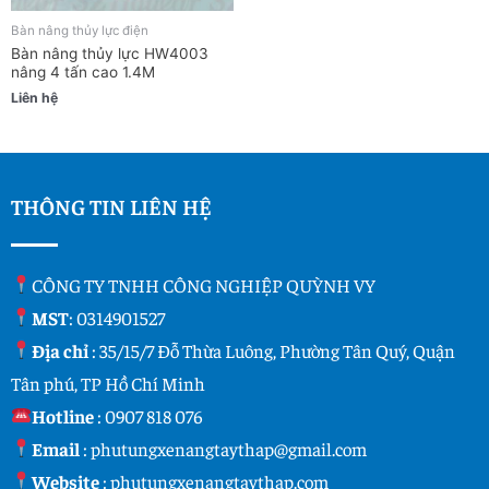
Bàn nâng thủy lực điện
Bàn nâng thủy lực HW4003
nâng 4 tấn cao 1.4M
Liên hệ
THÔNG TIN LIÊN HỆ
CÔNG TY TNHH CÔNG NGHIỆP QUỲNH VY
MST
: 0314901527
Địa chỉ
: 35/15/7 Đỗ Thừa Luông, Phường Tân Quý, Quận
Tân phú, TP Hồ Chí Minh
Hotline
:
0907 818 076
Email
:
phutungxenangtaythap@gmail.com
Website
:
phutungxenangtaythap.com