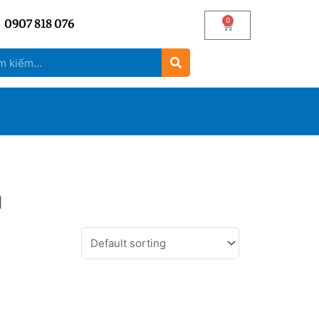
0907 818 076
0
n