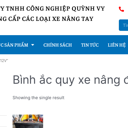
TY TNHH CÔNG NGHIỆP QUỲNH VY
G CẤP CÁC LOẠI XE NÂNG TAY
C SẢN PHẨM
CHÍNH SÁCH
TIN TỨC
LIÊN HỆ
 12V”
Bình ắc quy xe nâng 
Showing the single result