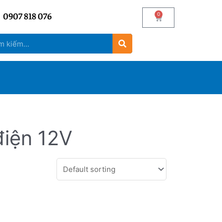
0907 818 076
0
điện 12V