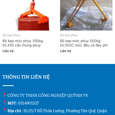
Bộ kẹp phuy
Bộ kẹp phuy
Bộ kẹp móc phuy 350kg
Bộ kẹp móc phuy 500kg
DL350 cẩu thùng phuy
DL500C móc đầu và đáy phi
Liên hệ
Liên hệ
THÔNG TIN LIÊN HỆ
CÔNG TY TNHH CÔNG NGHIỆP QUỲNH VY
MST
: 0314901527
Địa chỉ
: 35/15/7 Đỗ Thừa Luông, Phường Tân Quý, Quận