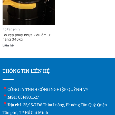
Bộ kẹp phuy
Bộ kẹp phuy nhựa kiểu ôm U1
nâng 340kg
Liên hệ
THÔNG TIN LIÊN HỆ
CÔNG TY TNHH CÔNG NGHIỆP QUỲNH VY
MST
: 0314901527
Địa chỉ
: 35/15/7 Đỗ Thừa Luông, Phường Tân Quý, Quận
Tân phú, TP Hồ Chí Minh