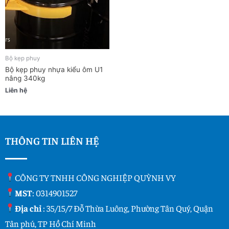
Bộ kẹp phuy
Bộ kẹp phuy nhựa kiểu ôm U1
nâng 340kg
Liên hệ
THÔNG TIN LIÊN HỆ
CÔNG TY TNHH CÔNG NGHIỆP QUỲNH VY
MST
: 0314901527
Địa chỉ
: 35/15/7 Đỗ Thừa Luông, Phường Tân Quý, Quận
Tân phú, TP Hồ Chí Minh