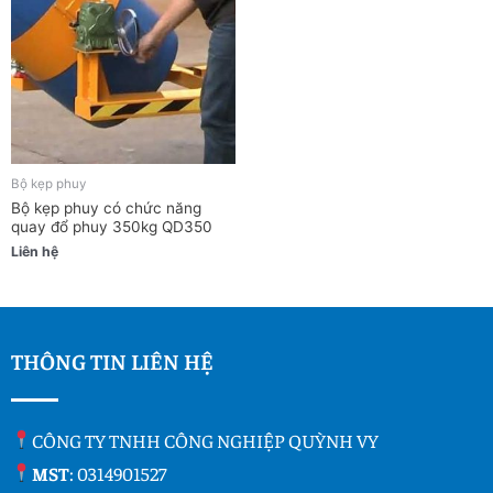
Bộ kẹp phuy
Bộ kẹp phuy có chức năng
quay đổ phuy 350kg QD350
Liên hệ
THÔNG TIN LIÊN HỆ
CÔNG TY TNHH CÔNG NGHIỆP QUỲNH VY
MST
: 0314901527