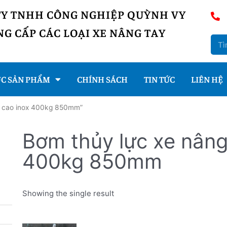
TY TNHH CÔNG NGHIỆP QUỲNH VY
G CẤP CÁC LOẠI XE NÂNG TAY
C SẢN PHẨM
CHÍNH SÁCH
TIN TỨC
LIÊN HỆ
y cao inox 400kg 850mm”
Bơm thủy lực xe nâng
400kg 850mm
Showing the single result