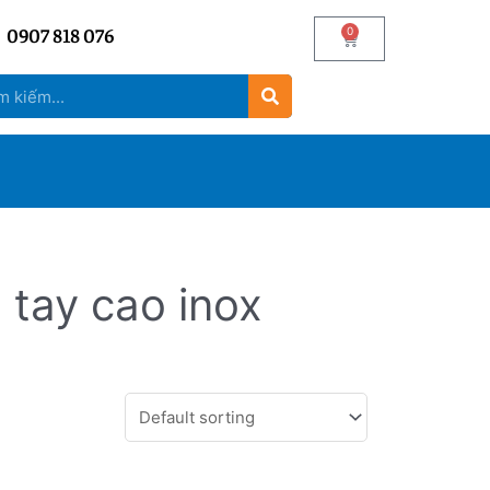
0907 818 076
0
 tay cao inox