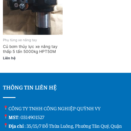
Phụ tùng xe nâng tay
Củ bơm thủy lực xe nâng tay
thấp 5 tấn 5000kg HPT50M
Liên hệ
THÔNG TIN LIÊN HỆ
CÔNG TY TNHH CÔNG NGHIỆP QUỲNH VY
MST
: 0314901527
Địa chỉ
: 35/15/7 Đỗ Thừa Luông, Phường Tân Quý, Quận