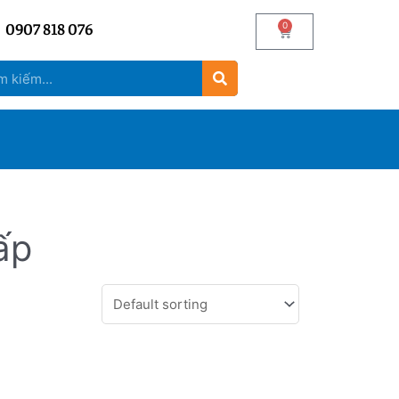
0907 818 076
0
ấp