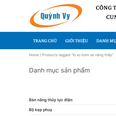
CÔNG 
CUN
TRANG CHỦ
GIỚI THIỆU
DANH MỤ
Home
/ Products tagged “lò xo bơm xe nâng thấp”
Danh mục sản phẩm
Bàn nâng thủy lực điện
Bộ kẹp phuy