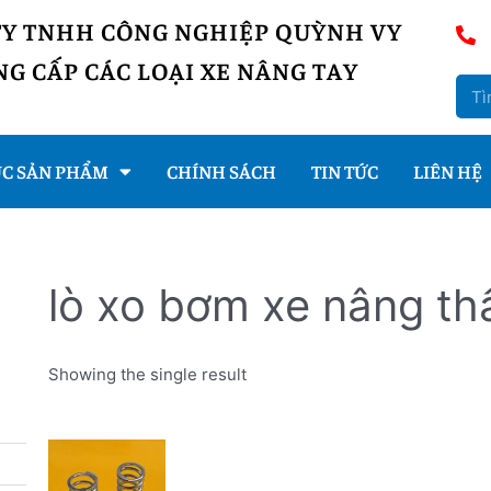
TY TNHH CÔNG NGHIỆP QUỲNH VY
G CẤP CÁC LOẠI XE NÂNG TAY
C SẢN PHẨM
CHÍNH SÁCH
TIN TỨC
LIÊN HỆ
lò xo bơm xe nâng th
Showing the single result