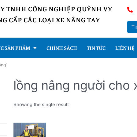
TY TNHH CÔNG NGHIỆP QUỲNH VY
G CẤP CÁC LOẠI XE NÂNG TAY
C SẢN PHẨM
CHÍNH SÁCH
TIN TỨC
LIÊN HỆ
âng”
lồng nâng người cho 
Showing the single result