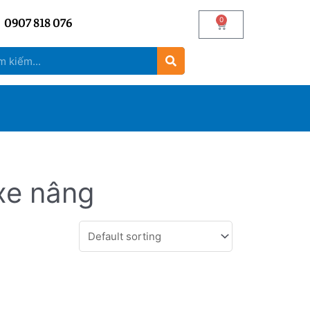
0907 818 076
0
xe nâng