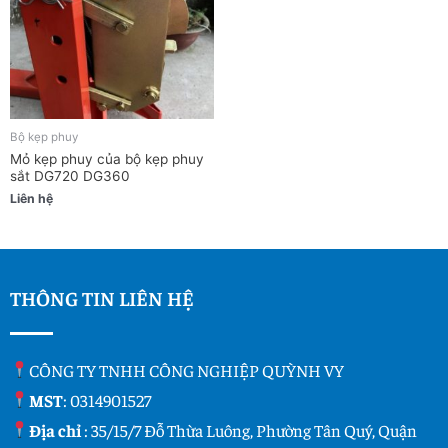
Bộ kẹp phuy
Mỏ kẹp phuy của bộ kẹp phuy
sắt DG720 DG360
Liên hệ
THÔNG TIN LIÊN HỆ
CÔNG TY TNHH CÔNG NGHIỆP QUỲNH VY
MST
: 0314901527
Địa chỉ
: 35/15/7 Đỗ Thừa Luông, Phường Tân Quý, Quận