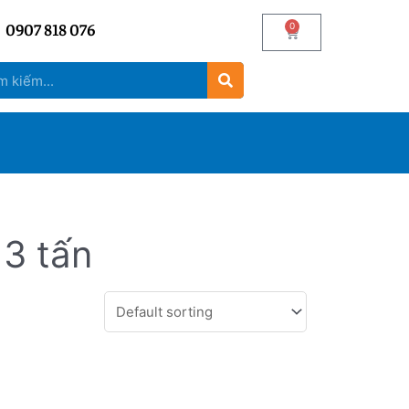
0907 818 076
0
 3 tấn