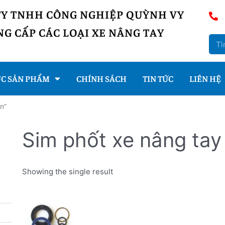
TY TNHH CÔNG NGHIỆP QUỲNH VY
G CẤP CÁC LOẠI XE NÂNG TAY
C SẢN PHẨM
CHÍNH SÁCH
TIN TỨC
LIÊN HỆ
n”
Sim phốt xe nâng tay
Showing the single result