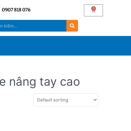
0907 818 076
0
e nâng tay cao