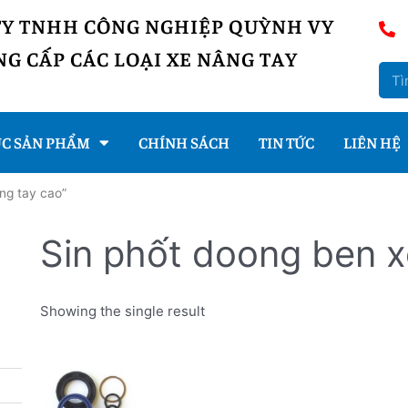
TY TNHH CÔNG NGHIỆP QUỲNH VY
G CẤP CÁC LOẠI XE NÂNG TAY
C SẢN PHẨM
CHÍNH SÁCH
TIN TỨC
LIÊN HỆ
ng tay cao”
Sin phốt doong ben x
Showing the single result