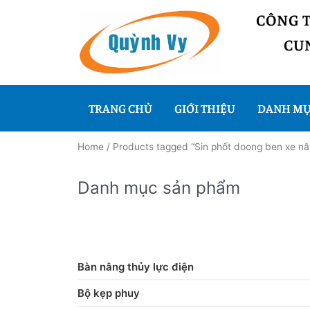
CÔNG 
CUN
TRANG CHỦ
GIỚI THIỆU
DANH MỤ
Home
/ Products tagged “Sin phốt doong ben xe nâ
Danh mục sản phẩm
Bàn nâng thủy lực điện
Bộ kẹp phuy