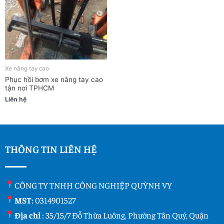
Xe nâng tay cao
Phục hồi bơm xe nâng tay cao
tận nơi TPHCM
Liên hệ
THÔNG TIN LIÊN HỆ
CÔNG TY TNHH CÔNG NGHIỆP QUỲNH VY
MST
: 0314901527
Địa chỉ
: 35/15/7 Đỗ Thừa Luông, Phường Tân Quý, Quận