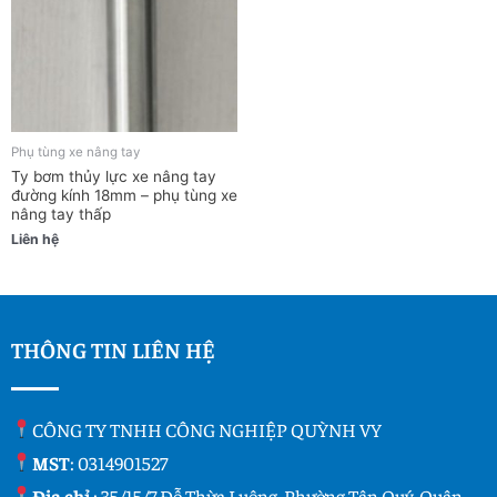
Phụ tùng xe nâng tay
Ty bơm thủy lực xe nâng tay
đường kính 18mm – phụ tùng xe
nâng tay thấp
Liên hệ
THÔNG TIN LIÊN HỆ
CÔNG TY TNHH CÔNG NGHIỆP QUỲNH VY
MST
: 0314901527
Địa chỉ
: 35/15/7 Đỗ Thừa Luông, Phường Tân Quý, Quận