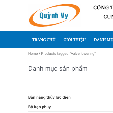
CÔNG 
CUN
TRANG CHỦ
GIỚI THIỆU
DANH MỤ
Home
/ Products tagged “Valve lowering”
Danh mục sản phẩm
Bàn nâng thủy lực điện
Bộ kẹp phuy