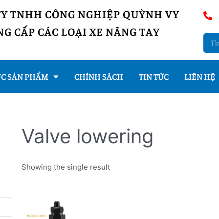
TY TNHH CÔNG NGHIỆP QUỲNH VY
G CẤP CÁC LOẠI XE NÂNG TAY
C SẢN PHẨM
CHÍNH SÁCH
TIN TỨC
LIÊN HỆ
Valve lowering
Showing the single result