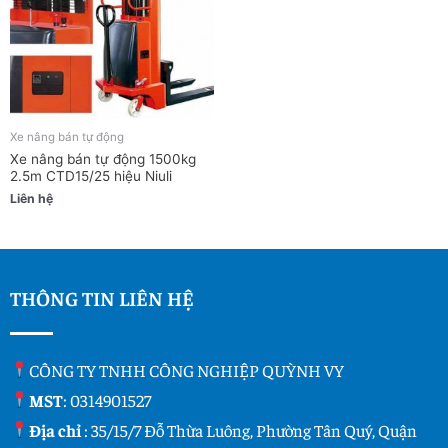
Xe nâng bán tự động
Xe nâng bán tự động 1500kg
2.5m CTD15/25 hiệu Niuli
Liên hệ
THÔNG TIN LIÊN HỆ
CÔNG TY TNHH CÔNG NGHIỆP QUỲNH VY
MST
: 0314901527
Địa chỉ
: 35/15/7 Đỗ Thừa Luông, Phường Tân Quý, Quận