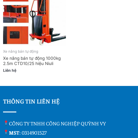
Xe nâng bán tự động
Xe nâng bán tự động 1000kg
2.5m CTD10/25 hiệu Niuli
Liên hệ
THÔNG TIN LIÊN HỆ
CÔNG TY TNHH CÔNG NGHIỆP QUỲNH VY
MST
: 0314901527