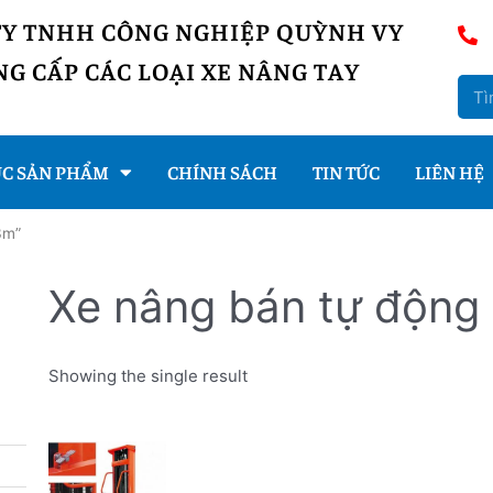
TY TNHH CÔNG NGHIỆP QUỲNH VY
G CẤP CÁC LOẠI XE NÂNG TAY
C SẢN PHẨM
CHÍNH SÁCH
TIN TỨC
LIÊN HỆ
3m”
Xe nâng bán tự động
Showing the single result