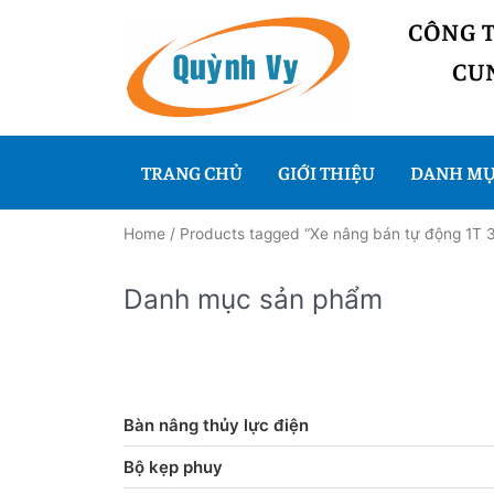
CÔNG 
CUN
TRANG CHỦ
GIỚI THIỆU
DANH MỤ
Home
/ Products tagged “Xe nâng bán tự động 1T 
Danh mục sản phẩm
Bàn nâng thủy lực điện
Bộ kẹp phuy