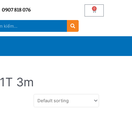
0907 818 076
0
 1T 3m