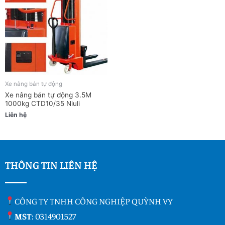
Xe nâng bán tự động
Xe nâng bán tự động 3.5M
1000kg CTD10/35 Niuli
Liên hệ
THÔNG TIN LIÊN HỆ
CÔNG TY TNHH CÔNG NGHIỆP QUỲNH VY
MST
: 0314901527