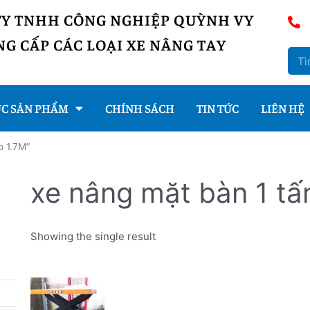
TY TNHH CÔNG NGHIỆP QUỲNH VY
G CẤP CÁC LOẠI XE NÂNG TAY
C SẢN PHẨM
CHÍNH SÁCH
TIN TỨC
LIÊN HỆ
o 1.7M”
xe nâng mặt bàn 1 tấ
Showing the single result