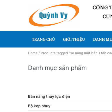
CÔNG 
CUN
TRANG CHỦ
GIỚI THIỆU
DANH MỤ
Home
/ Products tagged “xe nâng mặt bàn 1 tấn ca
Danh mục sản phẩm
Bàn nâng thủy lực điện
Bộ kẹp phuy