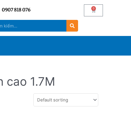
0907 818 076
0
n cao 1.7M