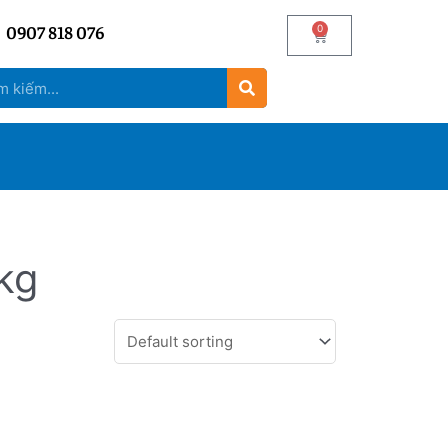
0907 818 076
0
kg