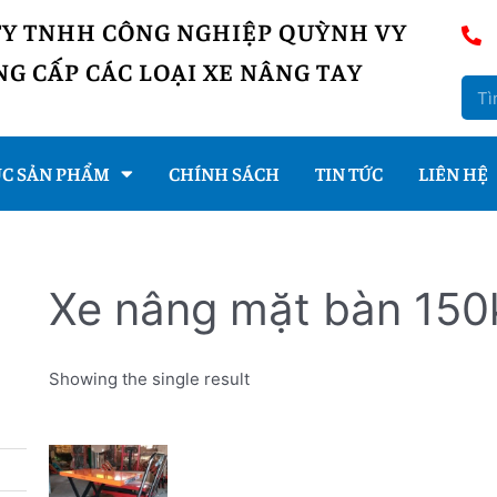
TY TNHH CÔNG NGHIỆP QUỲNH VY
G CẤP CÁC LOẠI XE NÂNG TAY
C SẢN PHẨM
CHÍNH SÁCH
TIN TỨC
LIÊN HỆ
Xe nâng mặt bàn 150
Showing the single result