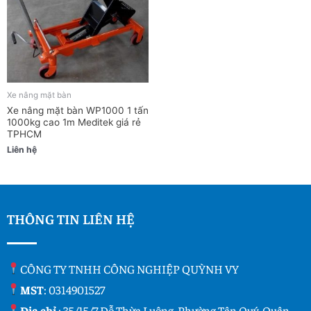
Xe nâng mặt bàn
Xe nâng mặt bàn WP1000 1 tấn
1000kg cao 1m Meditek giá rẻ
TPHCM
Liên hệ
THÔNG TIN LIÊN HỆ
CÔNG TY TNHH CÔNG NGHIỆP QUỲNH VY
MST
: 0314901527
Địa chỉ
: 35/15/7 Đỗ Thừa Luông, Phường Tân Quý, Quận