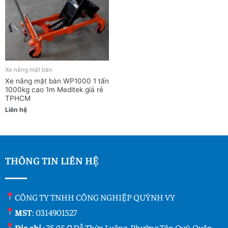
Xe nâng mặt bàn
Xe nâng mặt bàn WP1000 1 tấn
1000kg cao 1m Meditek giá rẻ
TPHCM
Liên hệ
THÔNG TIN LIÊN HỆ
CÔNG TY TNHH CÔNG NGHIỆP QUỲNH VY
MST
: 0314901527
Địa chỉ
: 35/15/7 Đỗ Thừa Luông, Phường Tân Quý, Quận