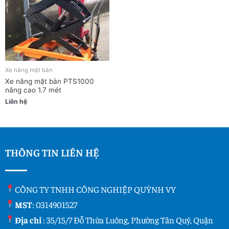
Xe nâng mặt bàn
Xe nâng mặt bàn PTS1000
nâng cao 1.7 mét
Liên hệ
THÔNG TIN LIÊN HỆ
CÔNG TY TNHH CÔNG NGHIỆP QUỲNH VY
MST
: 0314901527
Địa chỉ
: 35/15/7 Đỗ Thừa Luông, Phường Tân Quý, Quận