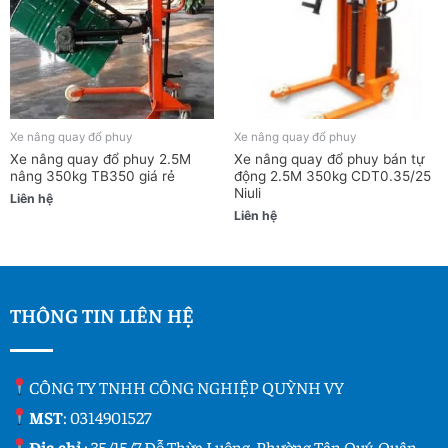
Xe nâng quay đổ phuy
Xe nâng quay đổ phuy
Xe nâng quay đổ phuy 2.5M
Xe nâng quay đổ phuy bán tự
nâng 350kg TB350 giá rẻ
động 2.5M 350kg CDT0.35/25
Niuli
Liên hệ
Liên hệ
THÔNG TIN LIÊN HỆ
CÔNG TY TNHH CÔNG NGHIỆP QUỲNH VY
MST
: 0314901527
Địa chỉ
: 35/15/7 Đỗ Thừa Luông, Phường Tân Quý, Quận