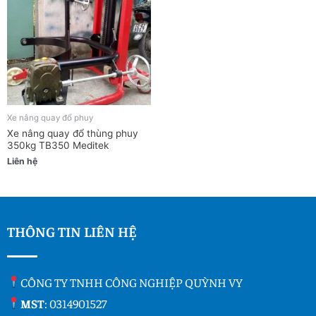
Xe nâng quay đổ phuy
Xe nâng quay đổ thùng phuy
350kg TB350 Meditek
Liên hệ
THÔNG TIN LIÊN HỆ
CÔNG TY TNHH CÔNG NGHIỆP QUỲNH VY
MST
: 0314901527