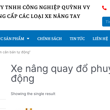
TY TNHH CÔNG NGHIỆP QUỲNH VY
G CẤP CÁC LOẠI XE NÂNG TAY
C SẢN PHẨM
CHÍNH SÁCH
TIN TỨC
LIÊN HỆ
n cân bán tự động”
Xe nâng quay đổ phu
động
Showing the single result