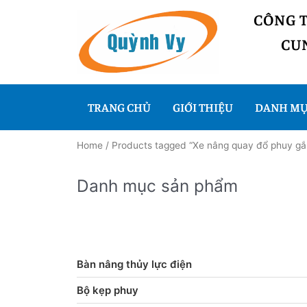
CÔNG 
CUN
TRANG CHỦ
GIỚI THIỆU
DANH MỤ
Home
/ Products tagged “Xe nâng quay đổ phuy gắ
Danh mục sản phẩm
Bàn nâng thủy lực điện
Bộ kẹp phuy