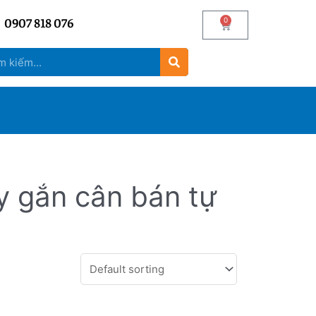
0907 818 076
0
y gắn cân bán tự