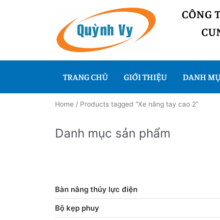
CÔNG 
CUN
TRANG CHỦ
GIỚI THIỆU
DANH MỤ
Home
/ Products tagged “Xe nâng tay cao 2”
Danh mục sản phẩm
Bàn nâng thủy lực điện
Bộ kẹp phuy