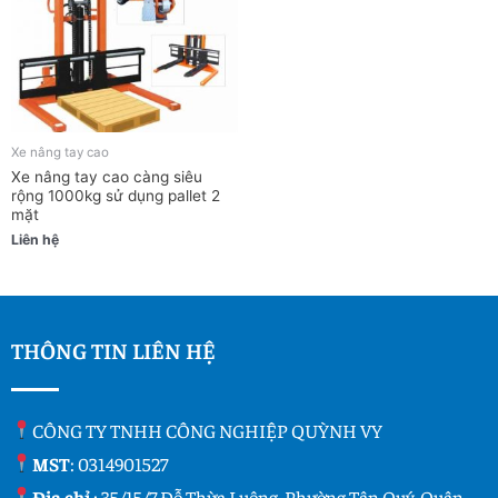
Xe nâng tay cao
Xe nâng tay cao càng siêu
rộng 1000kg sử dụng pallet 2
mặt
Liên hệ
THÔNG TIN LIÊN HỆ
CÔNG TY TNHH CÔNG NGHIỆP QUỲNH VY
MST
: 0314901527
Địa chỉ
: 35/15/7 Đỗ Thừa Luông, Phường Tân Quý, Quận