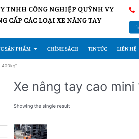
TY TNHH CÔNG NGHIỆP QUỲNH VY
G CẤP CÁC LOẠI XE NÂNG TAY
C SẢN PHẨM
CHÍNH SÁCH
TIN TỨC
LIÊN HỆ
m 400kg”
Xe nâng tay cao mini
Showing the single result