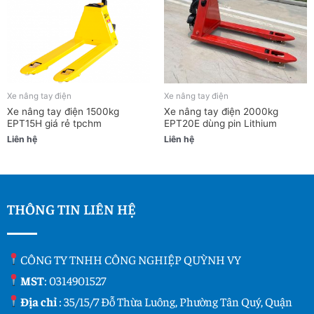
Xe nâng tay điện
Xe nâng tay điện
Xe nâng tay điện 1500kg
Xe nâng tay điện 2000kg
EPT15H giá rẻ tpchm
EPT20E dùng pin Lithium
Liên hệ
Liên hệ
THÔNG TIN LIÊN HỆ
CÔNG TY TNHH CÔNG NGHIỆP QUỲNH VY
MST
: 0314901527
Địa chỉ
: 35/15/7 Đỗ Thừa Luông, Phường Tân Quý, Quận