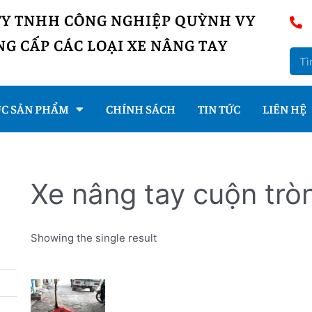
TY TNHH CÔNG NGHIỆP QUỲNH VY
G CẤP CÁC LOẠI XE NÂNG TAY
C SẢN PHẨM
CHÍNH SÁCH
TIN TỨC
LIÊN HỆ
Xe nâng tay cuộn trò
Showing the single result