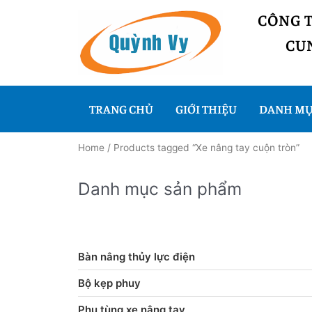
CÔNG 
CUN
TRANG CHỦ
GIỚI THIỆU
DANH MỤ
Home
/ Products tagged “Xe nâng tay cuộn tròn”
Danh mục sản phẩm
Bàn nâng thủy lực điện
Bộ kẹp phuy
Phụ tùng xe nâng tay