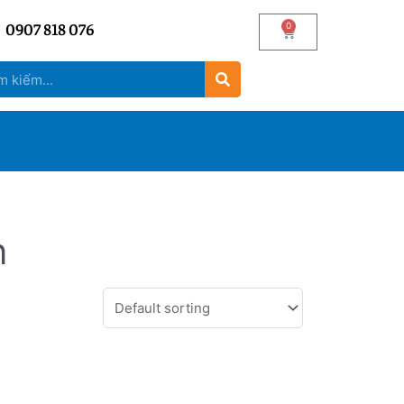
0907 818 076
0
n