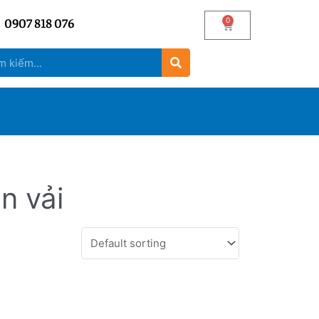
0907 818 076
0
n vải