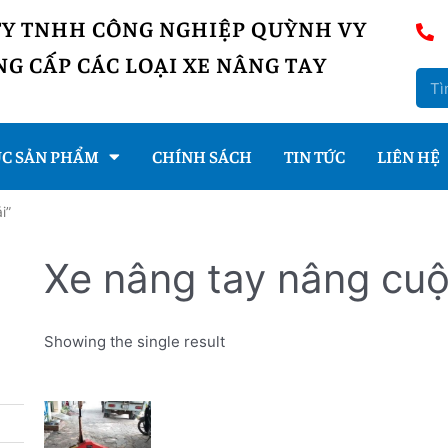
TY TNHH CÔNG NGHIỆP QUỲNH VY
G CẤP CÁC LOẠI XE NÂNG TAY
C SẢN PHẨM
CHÍNH SÁCH
TIN TỨC
LIÊN HỆ
i”
Xe nâng tay nâng cuộ
Showing the single result