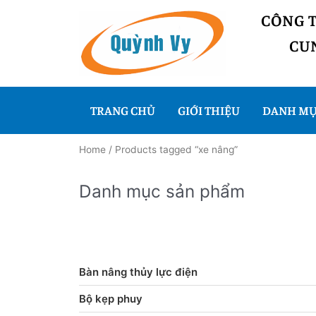
CÔNG 
CUN
TRANG CHỦ
GIỚI THIỆU
DANH MỤ
Home
/ Products tagged “xe nâng”
Danh mục sản phẩm
Bàn nâng thủy lực điện
Bộ kẹp phuy