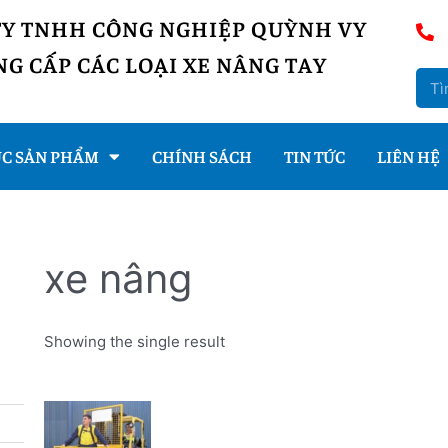
TY TNHH CÔNG NGHIỆP QUỲNH VY
G CẤP CÁC LOẠI XE NÂNG TAY
C SẢN PHẨM
CHÍNH SÁCH
TIN TỨC
LIÊN HỆ
xe nâng
Showing the single result