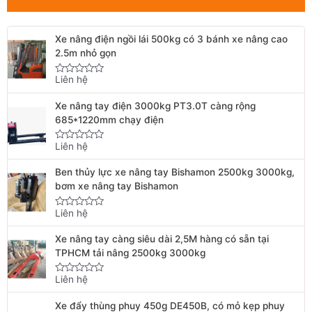
Xe nâng điện ngồi lái 500kg có 3 bánh xe nâng cao
2.5m nhỏ gọn
Liên hệ
Rated
0
out
Xe nâng tay điện 3000kg PT3.0T càng rộng
of
5
685*1220mm chạy điện
Liên hệ
Rated
0
out
Ben thủy lực xe nâng tay Bishamon 2500kg 3000kg,
of
5
bơm xe nâng tay Bishamon
Liên hệ
Rated
0
out
Xe nâng tay càng siêu dài 2,5M hàng có sẵn tại
of
5
TPHCM tải nâng 2500kg 3000kg
Liên hệ
Rated
0
out
Xe đẩy thùng phuy 450g DE450B, có mỏ kẹp phuy
of