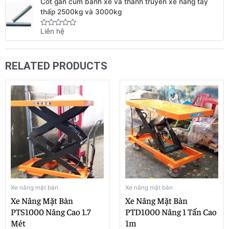
Cốt gắn cùm bánh xe và thanh truyền xe nâng tay
of
5
thấp 2500kg và 3000kg
Liên hệ
Rated
0
out
of
5
RELATED PRODUCTS
Xe nâng mặt bàn
Xe nâng mặt bàn
Xe Nâng Mặt Bàn
Xe Nâng Mặt Bàn
PTS1000 Nâng Cao 1.7
PTD1000 Nâng 1 Tấn Cao
Mét
1m