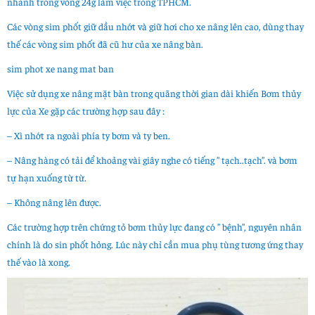
nhanh trong vòng 24g làm việc trong TPHCM.
Các vòng sim phốt giữ dầu nhớt và giữ hơi cho xe nâng lên cao, dùng thay
thế các vòng sim phốt đã cũ hư của xe nâng bàn.
sim phot xe nang mat ban
Việc sử dụng xe nâng mặt bàn trong quãng thời gian dài khiến Bơm thủy
lực của Xe gặp các trường hợp sau đây :
– Xì nhớt ra ngoài phía ty bơm và ty ben.
– Nâng hàng có tải để khoảng vài giây nghe có tiếng ” tạch..tạch”. và bơm
tự hạn xuống từ từ.
– Không nâng lên được.
Các trường hợp trên chứng tỏ bơm thủy lực đang có ” bệnh”, nguyên nhân
chính là do sin phốt hỏng. Lúc này chỉ cần mua phụ tùng tương ứng thay
thế vào là xong.