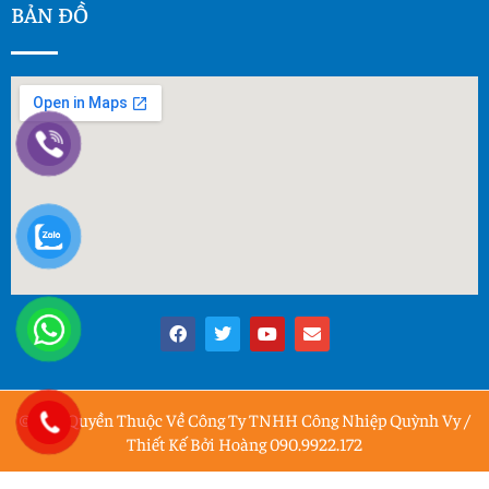
BẢN ĐỒ
© Bản Quyền Thuộc Về Công Ty TNHH Công Nhiệp Quỳnh Vy /
Thiết Kế Bởi Hoàng 090.9922.172
-->
-->