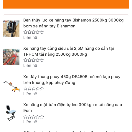
Ben thủy lực xe nâng tay Bishamon 2500kg 3000kg,
bơm xe nâng tay Bishamon
Liên hệ
Rated
0
out
Xe nâng tay càng siêu dài 2,5M hàng có sẵn tại
of
5
TPHCM tải nâng 2500kg 3000kg
Liên hệ
Rated
0
out
Xe đẩy thùng phuy 450g DE450B, có mỏ kẹp phuy
of
5
trên khung, kẹp phuy đứng
Liên hệ
Rated
0
out
Xe nâng mặt bàn điện tự leo 300kg xe tải nâng cao
of
5
9cm
Liên hệ
Rated
0
out