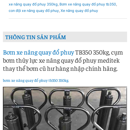
xe nâng quay đổ phuy 350kg
,
Bơm xe nâng quay đổ phuy tb350
,
con đội xe nâng quay đổ phuy
,
Xe nâng quay đổ phuy
THÔNG TIN SẢN PHẨM
Bơm xe nâng quay đổ phuy
TB350 350kg, cụm
bơm thủy lực xe nâng quay đổ phuy meditek
thay thể bơm cũ hư hàng nhập chính hãng.
bơm xe nâng quay đổ phuy tb350 350kg.