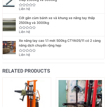
Liên hệ
Rated
0
out
Cốt gắn cùm bánh xe và khung xe nâng tay thấp
of
5
2500kg và 3000kg
Liên hệ
Rated
0
out
Xe nâng tay cao 1.1 mét 500kg CTYA05/11 có 2 càng
of
5
nâng dịch chuyển rộng hẹp
Liên hệ
Rated
0
out
of
5
RELATED PRODUCTS