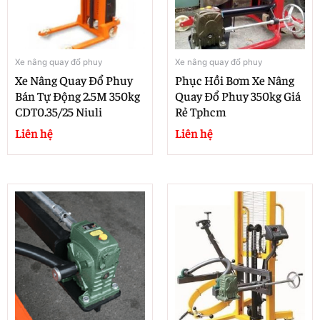
Xe nâng quay đổ phuy
Xe nâng quay đổ phuy
Xe Nâng Quay Đổ Phuy
Phục Hồi Bơm Xe Nâng
Bán Tự Động 2.5M 350kg
Quay Đổ Phuy 350kg Giá
CDT0.35/25 Niuli
Rẻ Tphcm
Liên hệ
Liên hệ