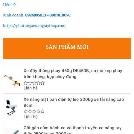
Liên hệ
Kinh doanh:
0924895013 – 0907818076
https://phutungxenangtaythap.com
SẢN PHẨM MỚI
Xe đẩy thùng phuy 450g DE450B, có mỏ kẹp phuy
trên khung, kẹp phuy đứng
Liên hệ
Rated
0
out
Xe nâng mặt bàn điện tự leo 300kg xe tải nâng cao
of
5
9cm
Liên hệ
Rated
0
out
Cốt gắn cùm bánh xe và thanh truyền xe nâng tay
of
5
thấp 2500kg và 3000kg