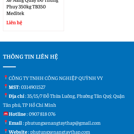
Phuy 350kg TB350
Meditek
Liên hệ
THÔNG TIN LIÊN HỆ
CÔNG TY TNHH CÔNG NGHIỆP QUỲNH VY
MST
: 0314901527
Địa chỉ
: 35/15/7 Đỗ Thừa Luông, Phường Tân Quý, Quận
Tân phú, TP Hồ Chí Minh
Hotline
:
0907 818 076
Email
:
phutungxenangtaythap@gmail.com
Website
:
phutungxenangtaythap.com