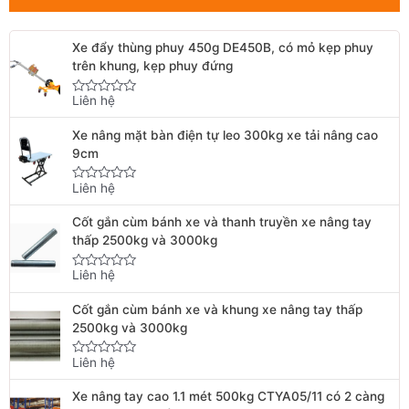
Xe đẩy thùng phuy 450g DE450B, có mỏ kẹp phuy
trên khung, kẹp phuy đứng
Liên hệ
Rated
0
out
Xe nâng mặt bàn điện tự leo 300kg xe tải nâng cao
of
5
9cm
Liên hệ
Rated
0
out
Cốt gắn cùm bánh xe và thanh truyền xe nâng tay
of
5
thấp 2500kg và 3000kg
Liên hệ
Rated
0
out
Cốt gắn cùm bánh xe và khung xe nâng tay thấp
of
5
2500kg và 3000kg
Liên hệ
Rated
0
out
Xe nâng tay cao 1.1 mét 500kg CTYA05/11 có 2 càng
of