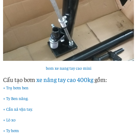
bom xe nang tay cao mini
Cấu tạo bơm
xe nâng tay cao 400kg
gồm:
+ Trụ bơm ben
+ Ty Ben nâng.
+ Cần xả vặn tay.
+ Lò xo
+ Ty bơm