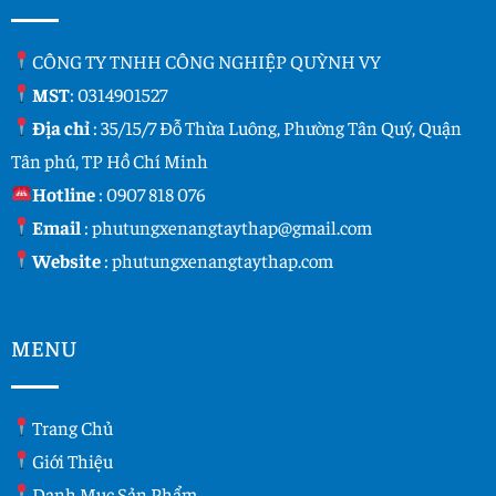
CÔNG TY TNHH CÔNG NGHIỆP QUỲNH VY
MST
: 0314901527
Địa chỉ
: 35/15/7 Đỗ Thừa Luông, Phường Tân Quý, Quận
Tân phú, TP Hồ Chí Minh
Hotline
:
0907 818 076
Email
:
phutungxenangtaythap@gmail.com
Website
:
phutungxenangtaythap.com
MENU
Trang Chủ
Giới Thiệu
Danh Mục Sản Phẩm