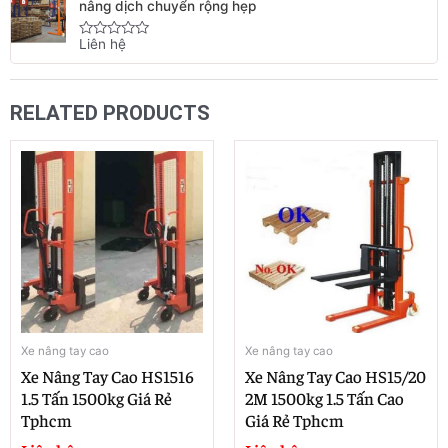
5
nâng dịch chuyển rộng hẹp
Liên hệ
Rated
0
out
of
5
RELATED PRODUCTS
Xe nâng tay cao
Xe nâng tay cao
Xe Nâng Tay Cao HS1516
Xe Nâng Tay Cao HS15/20
1.5 Tấn 1500kg Giá Rẻ
2M 1500kg 1.5 Tấn Cao
Tphcm
Giá Rẻ Tphcm