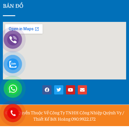
BẢN ĐỒ
© Bản Quyền Thuộc Về Công Ty TNHH Công Nhiệp Quỳnh Vy /
Thiết Kế Bởi Hoàng 090.9922.172