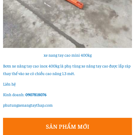
xe nang tay cao mini 400kg
Bơm xe nâng tay cao inox 400kg là phụ tùng xe nâng tay cao được lắp ráp
thay thế vào xe có chiều cao nâng 1.3 mét.
Liên hệ
Kinh doanh:
0907818076
phutungxenangtaythap.com
SẢN PHẨM MỚI