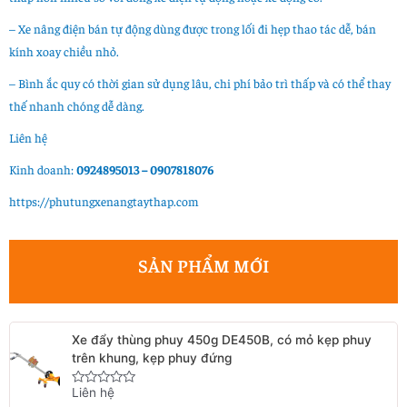
– Xe nâng điện bán tự động dùng được trong lối đi hẹp thao tác dễ, bán
kính xoay chiều nhỏ.
– Bình ắc quy có thời gian sử dụng lâu, chi phí bảo trì thấp và có thể thay
thế nhanh chóng dễ dàng.
Liên hệ
Kinh doanh:
0924895013 – 0907818076
https://phutungxenangtaythap.com
SẢN PHẨM MỚI
Xe đẩy thùng phuy 450g DE450B, có mỏ kẹp phuy
trên khung, kẹp phuy đứng
Liên hệ
Rated
0