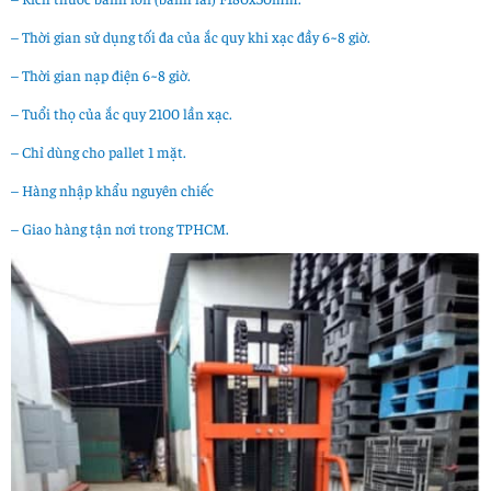
– Thời gian sử dụng tối đa của ắc quy khi xạc đầy 6~8 giờ.
– Thời gian nạp điện 6~8 giờ.
– Tuổi thọ của ắc quy 2100 lần xạc.
– Chỉ dùng cho pallet 1 mặt.
– Hàng nhập khẩu nguyên chiếc
– Giao hàng tận nơi trong TPHCM.