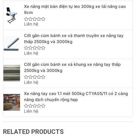
out
Xe nâng mặt bàn điện tự leo 300kg xe tải nâng cao
of
5
9cm
Liên hệ
Rated
0
out
Cốt gắn cùm bánh xe và thanh truyền xe nâng tay
of
5
thấp 2500kg và 3000kg
Liên hệ
Rated
0
out
Cốt gắn cùm bánh xe và khung xe nâng tay thấp
of
5
2500kg và 3000kg
Liên hệ
Rated
0
out
Xe nâng tay cao 1.1 mét 500kg CTYA05/11 có 2 càng
of
5
nâng dịch chuyển rộng hẹp
Liên hệ
Rated
0
out
of
5
RELATED PRODUCTS