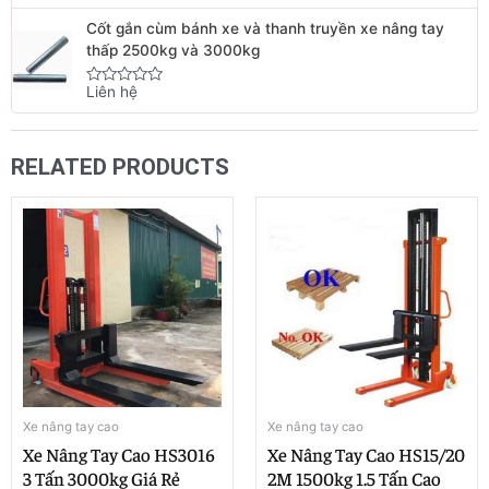
0
out
Cốt gắn cùm bánh xe và thanh truyền xe nâng tay
of
5
thấp 2500kg và 3000kg
Liên hệ
Rated
0
out
of
5
RELATED PRODUCTS
Xe nâng tay cao
Xe nâng tay cao
Xe Nâng Tay Cao HS3016
Xe Nâng Tay Cao HS15/20
3 Tấn 3000kg Giá Rẻ
2M 1500kg 1.5 Tấn Cao