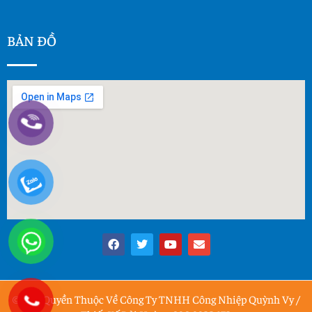
BẢN ĐỒ
© Bản Quyền Thuộc Về Công Ty TNHH Công Nhiệp Quỳnh Vy /