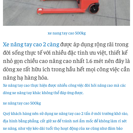
xe nang tay cao 500kg
Xe nâng tay cao 2 càng
được áp dụng rộng rãi trong
đời sống thực tế với nhiều đặc tính ưu việt, thiết kế
nhỏ gọn chiều cao nâng cao nhất 1.6 mét nên đây là
dòng xe rất hữu ích trong hầu hết mọi công việc cần
nâng hạ hàng hóa.
Xe nâng tay cao thực hiện được nhiều công việc đòi hỏi nâng cao mà các
dòng xe nâng tay khác không thể đáp ứng được.
xe nâng tay cao 500kg
Quý khách hàng nên sử dụng xe nâng tay cao 2 tấn ở môi trường khô ráo,
địa hình bằng phẳng, cất giữ xe để tránh nơi ẩm mốc để không làm rỉ sét
xe nâng, như vậy kéo dài tuổi thọ hoạt động của xe cũng như đảm bảo