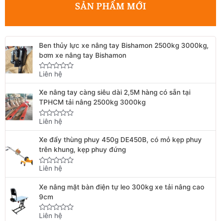
SẢN PHẨM MỚI
Ben thủy lực xe nâng tay Bishamon 2500kg 3000kg,
bơm xe nâng tay Bishamon
Liên hệ
Rated
0
out
Xe nâng tay càng siêu dài 2,5M hàng có sẵn tại
of
5
TPHCM tải nâng 2500kg 3000kg
Liên hệ
Rated
0
out
Xe đẩy thùng phuy 450g DE450B, có mỏ kẹp phuy
of
5
trên khung, kẹp phuy đứng
Liên hệ
Rated
0
out
Xe nâng mặt bàn điện tự leo 300kg xe tải nâng cao
of
5
9cm
Liên hệ
Rated