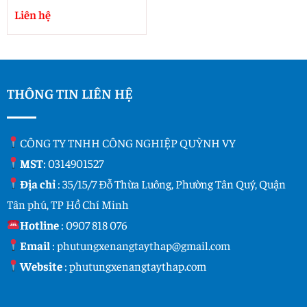
Liên hệ
THÔNG TIN LIÊN HỆ
CÔNG TY TNHH CÔNG NGHIỆP QUỲNH VY
MST
: 0314901527
Địa chỉ
: 35/15/7 Đỗ Thừa Luông, Phường Tân Quý, Quận
Tân phú, TP Hồ Chí Minh
Hotline
:
0907 818 076
Email
:
phutungxenangtaythap@gmail.com
Website
:
phutungxenangtaythap.com