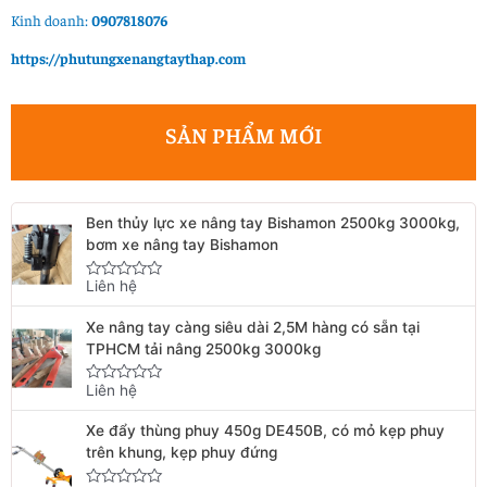
Kinh doanh:
0907818076
https://phutungxenangtaythap.com
SẢN PHẨM MỚI
Ben thủy lực xe nâng tay Bishamon 2500kg 3000kg,
bơm xe nâng tay Bishamon
Liên hệ
Rated
0
out
Xe nâng tay càng siêu dài 2,5M hàng có sẵn tại
of
5
TPHCM tải nâng 2500kg 3000kg
Liên hệ
Rated
0
out
Xe đẩy thùng phuy 450g DE450B, có mỏ kẹp phuy
of
5
trên khung, kẹp phuy đứng