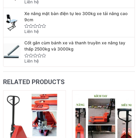
Liên hệ
Rated
0
out
Xe nâng mặt bàn điện tự leo 300kg xe tải nâng cao
of
5
9cm
Liên hệ
Rated
0
out
Cốt gắn cùm bánh xe và thanh truyền xe nâng tay
of
5
thấp 2500kg và 3000kg
Liên hệ
Rated
0
out
of
5
RELATED PRODUCTS