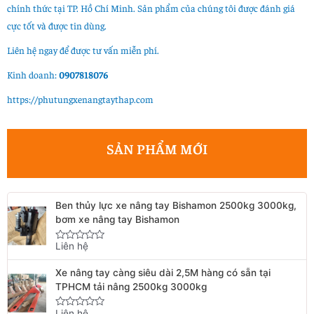
chính thức tại TP. Hồ Chí Minh. Sản phẩm của chúng tôi được đánh giá
cực tốt và được tin dùng.
Liên hệ ngay để được tư vấn miễn phí.
Kinh doanh:
0907818076
https://phutungxenangtaythap.com
SẢN PHẨM MỚI
Ben thủy lực xe nâng tay Bishamon 2500kg 3000kg,
bơm xe nâng tay Bishamon
Liên hệ
Rated
0
out
Xe nâng tay càng siêu dài 2,5M hàng có sẵn tại
of
5
TPHCM tải nâng 2500kg 3000kg
Liên hệ