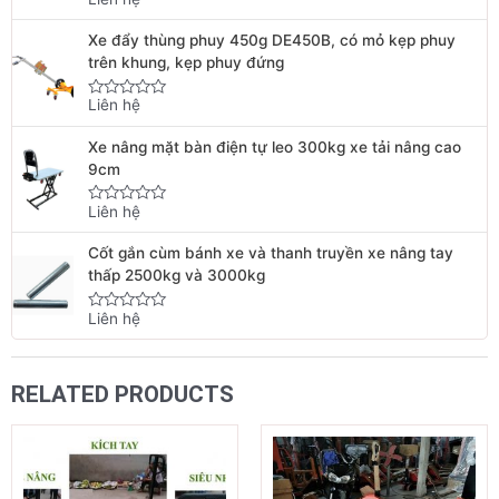
Rated
0
out
Xe đẩy thùng phuy 450g DE450B, có mỏ kẹp phuy
of
5
trên khung, kẹp phuy đứng
Liên hệ
Rated
0
out
Xe nâng mặt bàn điện tự leo 300kg xe tải nâng cao
of
5
9cm
Liên hệ
Rated
0
out
Cốt gắn cùm bánh xe và thanh truyền xe nâng tay
of
5
thấp 2500kg và 3000kg
Liên hệ
Rated
0
out
of
5
RELATED PRODUCTS