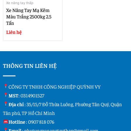
Xe nâng tay thấp
Xe Nâng Tay Mạ Kẽm
Màu Trắng 2500kg 2.5
Tấn
Liên hệ
THÔNG TIN LIÊN HỆ
CÔNG TY TNHH CÔNG NGHIỆP QUỲNH VY
MST
: 0314901527
Địa chỉ
: 35/15/7 Đỗ Thừa Luông, Phường Tân Quý, Quận
Tân phú, TP Hồ Chí Minh
Hotline
:
0907 818 076
Email
:
phutungxenangtaythap@gmail.com