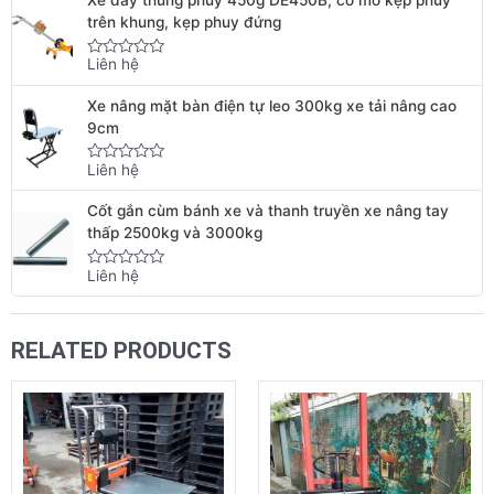
Xe đẩy thùng phuy 450g DE450B, có mỏ kẹp phuy
of
5
trên khung, kẹp phuy đứng
Liên hệ
Rated
0
out
Xe nâng mặt bàn điện tự leo 300kg xe tải nâng cao
of
5
9cm
Liên hệ
Rated
0
out
Cốt gắn cùm bánh xe và thanh truyền xe nâng tay
of
5
thấp 2500kg và 3000kg
Liên hệ
Rated
0
out
of
5
RELATED PRODUCTS