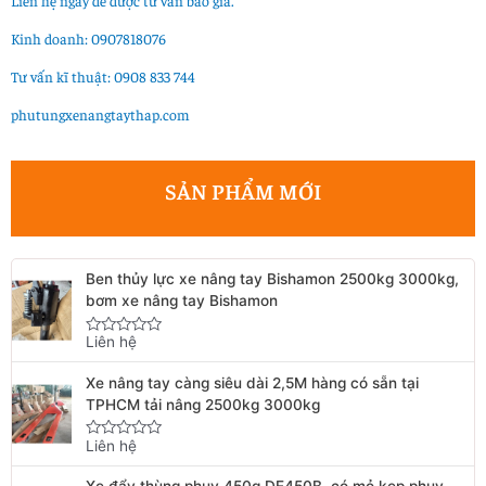
Liên hệ ngay để được tư vấn báo giá.
Kinh doanh: 0907818076
Tư vấn kĩ thuật: 0908 833 744
phutungxenangtaythap.com
SẢN PHẨM MỚI
Ben thủy lực xe nâng tay Bishamon 2500kg 3000kg,
bơm xe nâng tay Bishamon
Liên hệ
Rated
0
out
Xe nâng tay càng siêu dài 2,5M hàng có sẵn tại
of
5
TPHCM tải nâng 2500kg 3000kg
Liên hệ
Rated
0
out